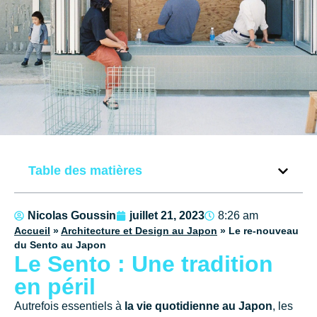
Table des matières
Nicolas Goussin
juillet 21, 2023
8:26 am
Accueil
»
Architecture et Design au Japon
»
Le re-nouveau
du Sento au Japon
Le Sento : Une tradition
en péril​
Autrefois essentiels à
la vie quotidienne au Japon
, les