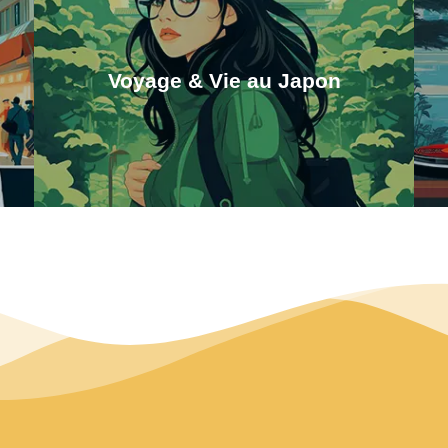
Voyage & Vie au Japon
Guide Voyage Japon
Vous préparez votre voyage au japon, ou une
immigration ? consulté les différents article à ce
sujet
Guide voyage et vie au Japon