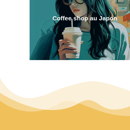
Coffee shop au Japon
Les meilleurs coffee shop du
Japon
Découvrez les meilleurs cafés du Japon dans
cette section dédié à l'une de mes passions : le
café de spécialité et les coffee shop
Découvrir les coffee shop du Japon