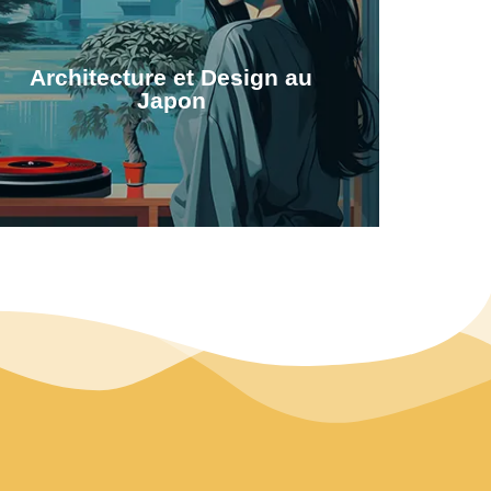
Architecture et Design au
Japon
L'architecture & le design au
Japon
Envie de voir des maisons d'architecte, des
objets designés par des créateurs japonais ?
découvrez en plus dans cette rubrique dédée.
Découvrir l'architrecture et le design
japonais