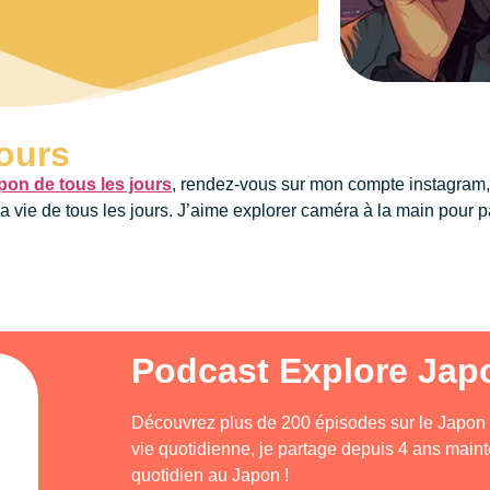
jours
pon de tous les jours
, rendez-vous sur mon compte instagram, 
la vie de tous les jours. J’aime explorer caméra à la main pour p
Podcast Explore Jap
Découvrez plus de 200 épisodes sur le Japon :
vie quotidienne, je partage depuis 4 ans mai
quotidien au Japon !